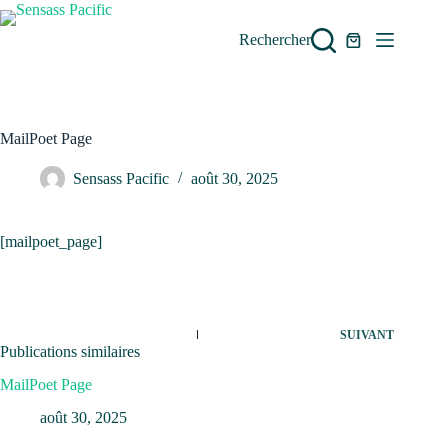
Passer
au
Rechercher
contenu
Panier
d’achat
MailPoet Page
Sensass Pacific
août 30, 2025
[mailpoet_page]
SUIVANT
Publications similaires
MailPoet Page
août 30, 2025