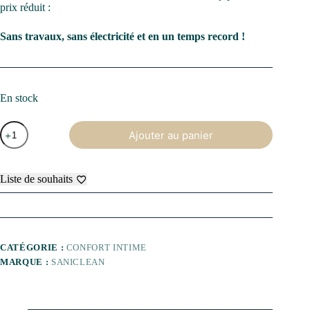
prix réduit :
Sans travaux, sans électricité et en un temps record !
En stock
quantité
Ajouter au panier
de
Abattant
SANIONE
V2
Liste de souhaits
CATÉGORIE :
CONFORT INTIME
MARQUE :
SANICLEAN