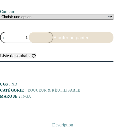
Couleur
quantité
Ajouter au panier
de
Éponges
aimantées
(x2)
Liste de souhaits
UGS :
ND
CATÉGORIE :
DOUCEUR & RÉUTILISABLE
MARQUE :
INGA
Description