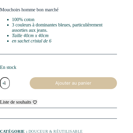
Mouchoirs homme bon marché
100% coton
3 couleurs à dominantes bleues, particulièrement
assorties aux jeans.
Taille 40cm x 40cm
en sachet cristal de 6
En stock
quantité
Ajouter au panier
de
Mouchoirs
traditionnels
Oscar
Liste de souhaits
(X6)
CATÉGORIE :
DOUCEUR & RÉUTILISABLE