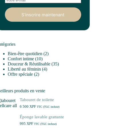
S’inscrire maintenant
atégories
Bien-être quotidien
(2)
Confort intime
(10)
Douceur & Réutilisable
(35)
Liberté au féminin
(4)
Offre spéciale
(2)
illeurs produits en vente
Tabouret de toilette
6 500
XPF
TTC (TGC incluse)
Éponge lavable grattante
995
XPF
TTC (TGC incluse)