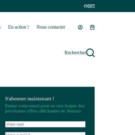
s
En action !
Nous contacter
Panier
d’achat
Rechercher
S'abonner maintenant !
Entrez votre email pour ne rien louper des
prochaines offres alléchantes de Sensass