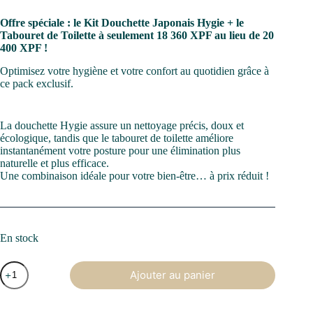
prix
prix
initial
actuel
Offre spéciale : le Kit Douchette Japonais Hygie + le
était :
est :
Tabouret de Toilette à seulement 18 360 XPF au lieu de 20
20
18
400 XPF !
400 XPF.
360 XPF.
Optimisez votre hygiène et votre confort au quotidien grâce à
ce pack exclusif.
La douchette Hygie assure un nettoyage précis, doux et
écologique, tandis que le tabouret de toilette améliore
instantanément votre posture pour une élimination plus
naturelle et plus efficace.
Une combinaison idéale pour votre bien-être… à prix réduit !
En stock
quantité
Ajouter au panier
de
Pack
kit