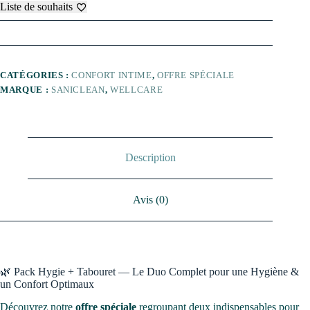
douchette
Liste de souhaits
Hygie
+
1
tabouret
blanc
CATÉGORIES :
CONFORT INTIME
,
OFFRE SPÉCIALE
MARQUE :
SANICLEAN
,
WELLCARE
Description
Avis (0)
🌿 Pack Hygie + Tabouret — Le Duo Complet pour une Hygiène &
un Confort Optimaux
Découvrez notre
offre spéciale
regroupant deux indispensables pour