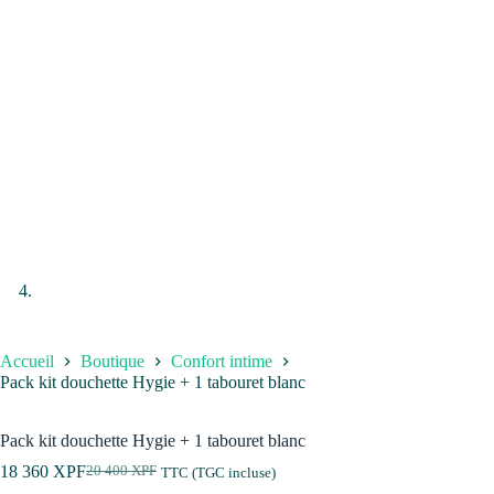
Accueil
Boutique
Confort intime
Pack kit douchette Hygie + 1 tabouret blanc
Pack kit douchette Hygie + 1 tabouret blanc
18 360
XPF
20 400
XPF
TTC (TGC incluse)
Le
Le